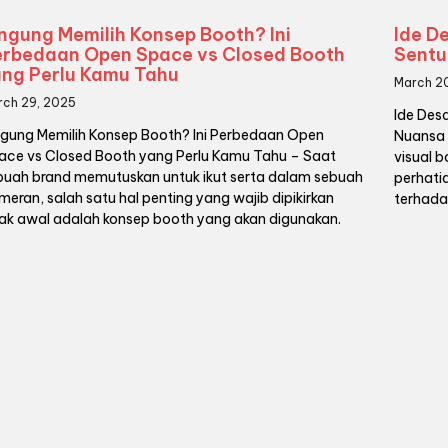
ngung Memilih Konsep Booth? Ini
Ide D
erbedaan Open Space vs Closed Booth
Sentu
ang Perlu Kamu Tahu
March 2
rch 29, 2025
Ide Des
ngung Memilih Konsep Booth? Ini Perbedaan Open
Nuansa 
ace vs Closed Booth yang Perlu Kamu Tahu – Saat
visual 
buah brand memutuskan untuk ikut serta dalam sebuah
perhati
meran, salah satu hal penting yang wajib dipikirkan
terhada
jak awal adalah konsep booth yang akan digunakan.