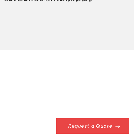
Already Have
Something in Mi
Request a Quote