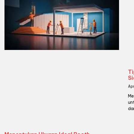
T
Si
Apr
Me
un
da