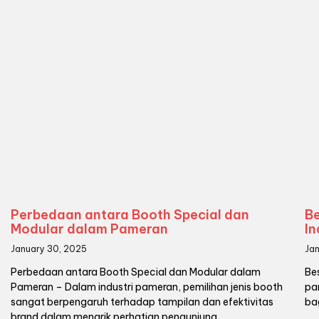
Perbedaan antara Booth Special dan
B
Modular dalam Pameran
I
January 30, 2025
Ja
Perbedaan antara Booth Special dan Modular dalam
Be
Pameran – Dalam industri pameran, pemilihan jenis booth
pa
sangat berpengaruh terhadap tampilan dan efektivitas
ba
brand dalam menarik perhatian pengunjung.