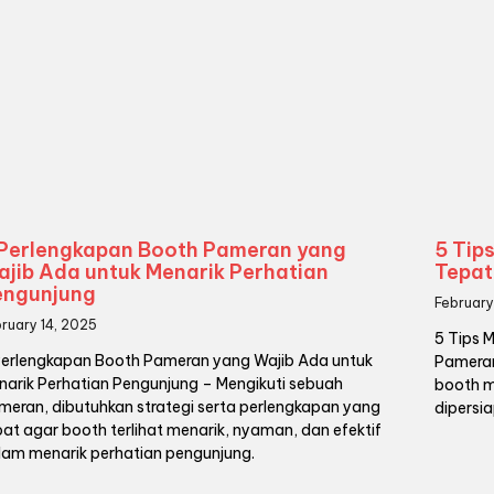
 Perlengkapan Booth Pameran yang
5 Tip
jib Ada untuk Menarik Perhatian
Tepat
engunjung
February
ruary 14, 2025
5 Tips M
Perlengkapan Booth Pameran yang Wajib Ada untuk
Pameran
narik Perhatian Pengunjung – Mengikuti sebuah
booth m
meran, dibutuhkan strategi serta perlengkapan yang
dipersi
pat agar booth terlihat menarik, nyaman, dan efektif
lam menarik perhatian pengunjung.