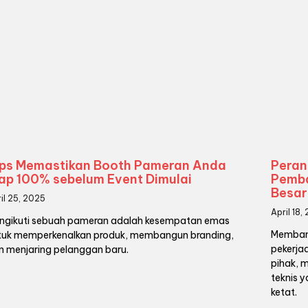
ips Memastikan Booth Pameran Anda
Peran
ap 100% sebelum Event Dimulai
Pemba
Besar
il 25, 2025
April 18,
ngikuti sebuah pameran adalah kesempatan emas
Membang
tuk memperkenalkan produk, membangun branding,
pekerja
n menjaring pelanggan baru.
pihak, m
teknis 
ketat.