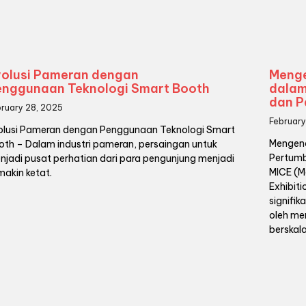
volusi Pameran dengan
Menge
enggunaan Teknologi Smart Booth
dalam
dan P
bruary 28, 2025
February
olusi Pameran dengan Penggunaan Teknologi Smart
Mengena
oth – Dalam industri pameran, persaingan untuk
Pertumbu
njadi pusat perhatian dari para pengunjung menjadi
MICE (M
makin ketat.
Exhibit
signifi
oleh me
berskala