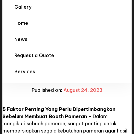
Gallery
Instagram
Facebook
Linkedi
Home
News
5 Faktor Penting Yang Perlu
Request a Quote
Dipertimbangkan Sebelum
Membuat Booth Pameran
Services
Published on:
August 24, 2023
5 Faktor Penting Yang Perlu Dipertimbangkan
Sebelum Membuat Booth Pameran
– Dalam
mengikuti sebuah pameran, sangat penting untuk
mempersiapkan segala kebutuhan pameran agar hasil