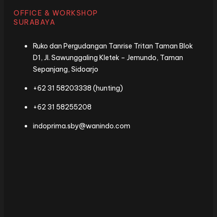
OFFICE & WORKSHOP
SURABAYA
Ruko dan Pergudangan Tanrise Tritan Taman Blok
D1, Jl. Sawunggaling Kletek – Jemundo, Taman
Sepanjang, Sidoarjo
+62 31 58203338 (hunting)
+62 31 58255208
indoprima.sby@wanindo.com